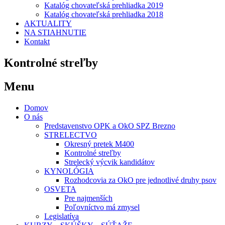
Katalóg chovateľská prehliadka 2019
Katalóg chovateľská prehliadka 2018
AKTUALITY
NA STIAHNUTIE
Kontakt
Kontrolné streľby
Menu
Domov
O nás
Predstavenstvo OPK a OkO SPZ Brezno
STRELECTVO
Okresný pretek M400
Kontrolné streľby
Strelecký výcvik kandidátov
KYNOLÓGIA
Rozhodcovia za OkO pre jednotlivé druhy psov
OSVETA
Pre najmenších
Poľovníctvo má zmysel
Legislatíva