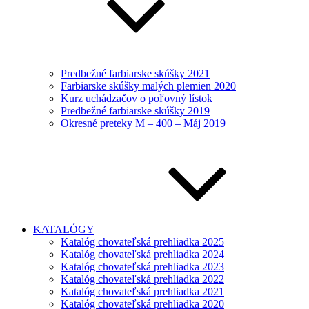
Predbežné farbiarske skúšky 2021
Farbiarske skúšky malých plemien 2020
Kurz uchádzačov o poľovný lístok
Predbežné farbiarske skúšky 2019
Okresné preteky M – 400 – Máj 2019
KATALÓGY
Katalóg chovateľská prehliadka 2025
Katalóg chovateľská prehliadka 2024
Katalóg chovateľská prehliadka 2023
Katalóg chovateľská prehliadka 2022
Katalóg chovateľská prehliadka 2021
Katalóg chovateľská prehliadka 2020