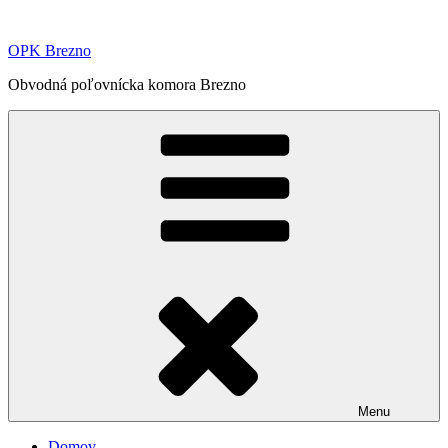
Prejsť
na
OPK Brezno
obsah
Obvodná poľovnícka komora Brezno
Menu
Domov