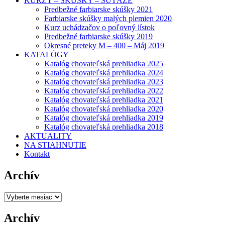
KURZY – SKÚŠKY – SÚŤAŽE
Predbežné farbiarske skúšky 2021
Farbiarske skúšky malých plemien 2020
Kurz uchádzačov o poľovný lístok
Predbežné farbiarske skúšky 2019
Okresné preteky M – 400 – Máj 2019
KATALÓGY
Katalóg chovateľská prehliadka 2025
Katalóg chovateľská prehliadka 2024
Katalóg chovateľská prehliadka 2023
Katalóg chovateľská prehliadka 2022
Katalóg chovateľská prehliadka 2021
Katalóg chovateľská prehliadka 2020
Katalóg chovateľská prehliadka 2019
Katalóg chovateľská prehliadka 2018
AKTUALITY
NA STIAHNUTIE
Kontakt
Archív
Archív
Archív