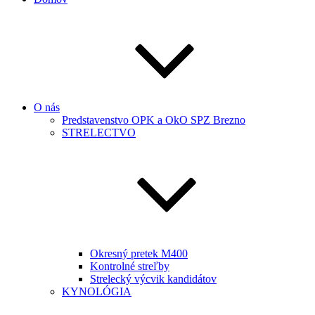
O nás
Predstavenstvo OPK a OkO SPZ Brezno
STRELECTVO
Okresný pretek M400
Kontrolné streľby
Strelecký výcvik kandidátov
KYNOLÓGIA